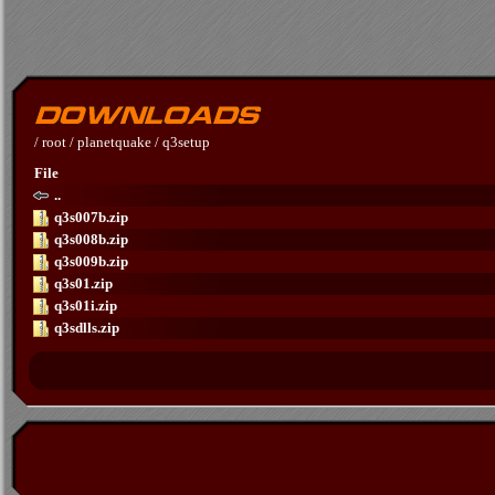
/
root
/
planetquake
/
q3setup
File
..
q3s007b.zip
q3s008b.zip
q3s009b.zip
q3s01.zip
q3s01i.zip
q3sdlls.zip