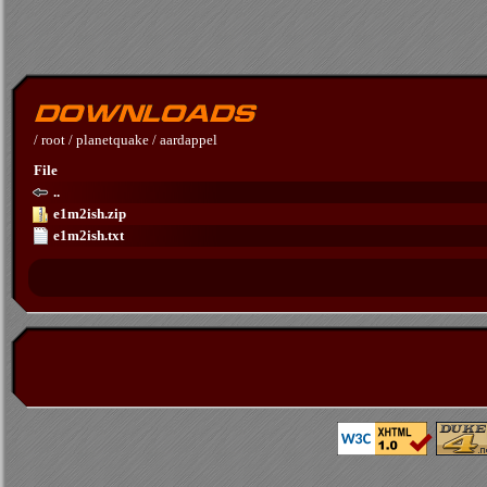
/
root
/
planetquake
/
aardappel
File
..
e1m2ish.zip
e1m2ish.txt